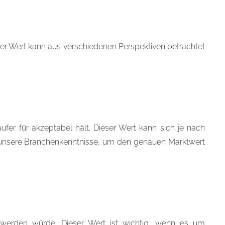
ieser Wert kann aus verschiedenen Perspektiven betrachtet
äufer für akzeptabel hält. Dieser Wert kann sich je nach
d unsere Branchenkenntnisse, um den genauen Marktwert
elt werden würde. Dieser Wert ist wichtig, wenn es um