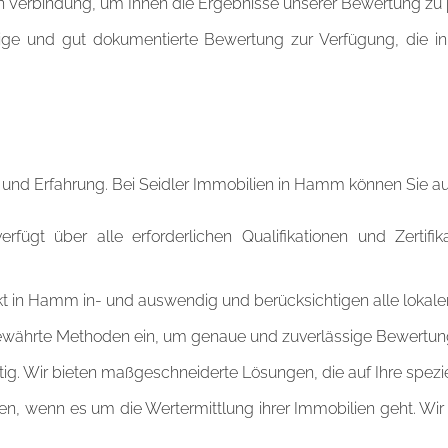
n Verbindung, um Ihnen die Ergebnisse unserer Bewertung zu pr
dige und gut dokumentierte Bewertung zur Verfügung, die in
 und Erfahrung. Bei Seidler Immobilien in Hamm können Sie a
rfügt über alle erforderlichen Qualifikationen und Zertif
 in Hamm in- und auswendig und berücksichtigen alle lokale
währte Methoden ein, um genaue und zuverlässige Bewertunge
rtig. Wir bieten maßgeschneiderte Lösungen, die auf Ihre spez
n, wenn es um die Wertermittlung ihrer Immobilien geht. Wir 